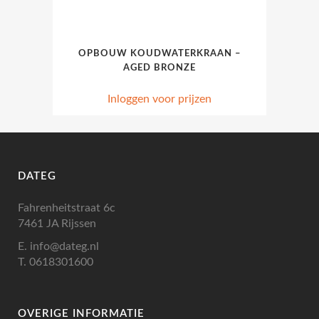
OPBOUW KOUDWATERKRAAN –
AGED BRONZE
Inloggen voor prijzen
DATEG
Fahrenheitstraat 6c
7461 JA Rijssen
E.
info@dateg.nl
T.
0618301600
OVERIGE INFORMATIE