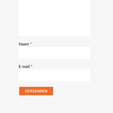
5
sterren
sterren
Naam
*
E-mail
*