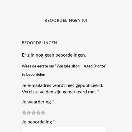
BEOORDELINGEN (0)
BEOORDELINGEN
Er zijn nog geen beoordelingen.
Wees de eerste om “Wastafelsifon – Aged Bronze”
te beoordelen
Je e-mailadres wordt niet gepubliceerd.
Vereiste velden zijn gemarkeerd met
*
Je waardering
*
1
2
3 van
4 van de
5 van de 5
Je beoordeling
*
van
van
de 5
5 sterren
sterren
de
de 5
sterren