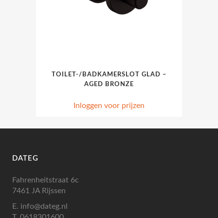
TOILET-/BADKAMERSLOT GLAD –
AGED BRONZE
Inloggen voor prijzen
DATEG
Fahrenheitstraat 6c
7461 JA Rijssen
E.
info@dateg.nl
T.
0618301600