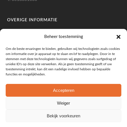
OVERIGE INFORMATIE
IBAN: NL10RABO 0335 1196 46
Beheer toestemming
BIC: RABONL2U
BTW: NL002307263B78
Om de beste ervaringen te bieden, gebruiken wij technologieën zoals cookies
KVK: 73219886
om informatie over je apparaat op te slaan en/of te raadplegen. Door in te
stemmen met deze technologieën kunnen wij gegevens zoals surfgedrag of
unieke ID's op deze site verwerken. Als je geen toestemming geeft of uw
toestemming intrekt, kan dit een nadelige invloed hebben op bepaalde
functies en mogelijkheden.
KLANTENSERVICE
Leveringsvoorwaarden
Accepteren
Algemene Voorwaarden
Privacy Beleid
Weiger
Mijn Account
Bekijk voorkeuren