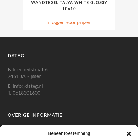
WANDTEGEL TALYA WHITE GLOSSY
10×10
Inloggen voor prijzen
DATEG
Fahrenheitstraat 6c
7461 JA Rijssen
E.
info@dateg.nl
T.
0618301600
OVERIGE INFORMATIE
IBAN: NL10RABO 0335 1196 46
Beheer toestemming
BIC: RABONL2U