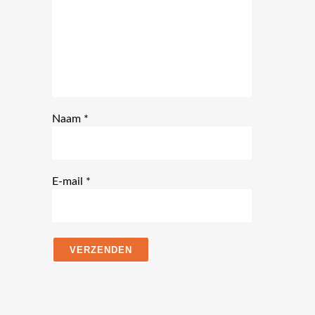
5
sterren
sterren
Naam
*
E-mail
*