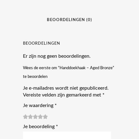
BEOORDELINGEN (0)
BEOORDELINGEN
Er zijn nog geen beoordelingen.
Wees de eerste om “Handdoekhaak – Aged Bronze”
te beoordelen
Je e-mailadres wordt niet gepubliceerd.
Vereiste velden zijn gemarkeerd met
*
Je waardering
*
1
2
3 van
4 van de
5 van de 5
Je beoordeling
*
van
van
de 5
5 sterren
sterren
de
de 5
sterren