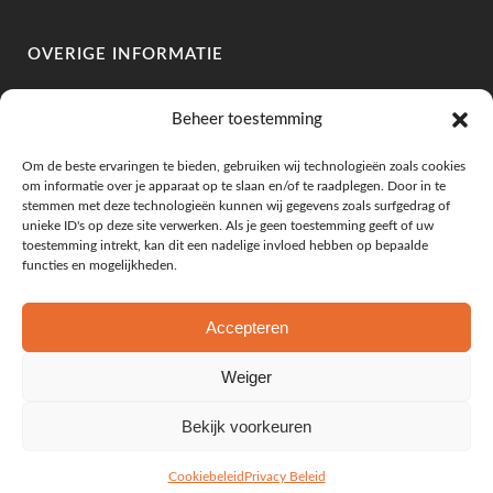
OVERIGE INFORMATIE
IBAN: NL10RABO 0335 1196 46
Beheer toestemming
BIC: RABONL2U
BTW: NL002307263B78
Om de beste ervaringen te bieden, gebruiken wij technologieën zoals cookies
KVK: 73219886
om informatie over je apparaat op te slaan en/of te raadplegen. Door in te
stemmen met deze technologieën kunnen wij gegevens zoals surfgedrag of
unieke ID's op deze site verwerken. Als je geen toestemming geeft of uw
toestemming intrekt, kan dit een nadelige invloed hebben op bepaalde
functies en mogelijkheden.
KLANTENSERVICE
Leveringsvoorwaarden
Accepteren
Algemene Voorwaarden
Privacy Beleid
Weiger
Mijn Account
Bekijk voorkeuren
Cookiebeleid
Privacy Beleid