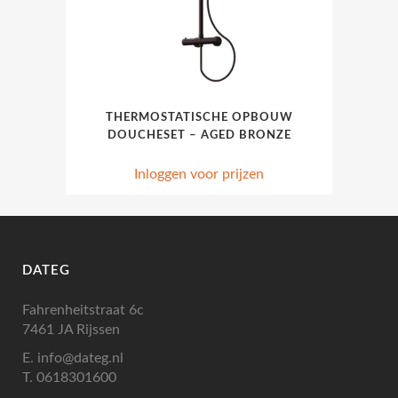
THERMOSTATISCHE OPBOUW
DOUCHESET – AGED BRONZE
Inloggen voor prijzen
DATEG
Fahrenheitstraat 6c
7461 JA Rijssen
E.
info@dateg.nl
T.
0618301600