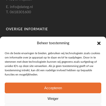
E.
info@dateg.nl
T.
0618301600
OVERIGE INFORMATIE
IBAN: NL10RABO 0335 1196 46
Beheer toestemming
BIC: RABONL2U
BTW: NL002307263B78
Om de beste ervaringen te bieden, gebruiken wij technologieën zoals cookies
KVK: 73219886
om informatie over je apparaat op te slaan en/of te raadplegen. Door in te
stemmen met deze technologieën kunnen wij gegevens zoals surfgedrag of
unieke ID's op deze site verwerken. Als je geen toestemming geeft of uw
toestemming intrekt, kan dit een nadelige invloed hebben op bepaalde
functies en mogelijkheden.
KLANTENSERVICE
Leveringsvoorwaarden
Accepteren
Algemene Voorwaarden
Privacy Beleid
Weiger
Mijn Account