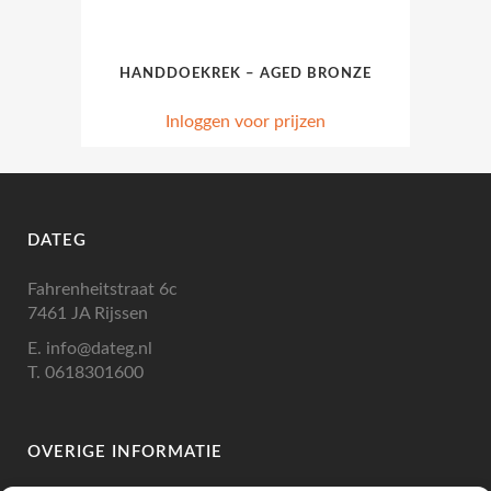
HANDDOEKREK – AGED BRONZE
Inloggen voor prijzen
DATEG
Fahrenheitstraat 6c
7461 JA Rijssen
E.
info@dateg.nl
T.
0618301600
OVERIGE INFORMATIE