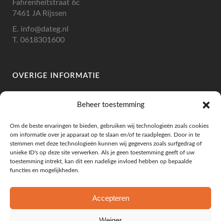
Fahrenheitstraat 6c
7461 JA Rijssen
E.
info@dateg.nl
T.
0618301600
OVERIGE INFORMATIE
IBAN: NL10RABO 0335 1196 46
Beheer toestemming
BIC: RABONL2U
BTW: NL002307263B78
Om de beste ervaringen te bieden, gebruiken wij technologieën zoals cookies
KVK: 73219886
om informatie over je apparaat op te slaan en/of te raadplegen. Door in te
stemmen met deze technologieën kunnen wij gegevens zoals surfgedrag of
unieke ID's op deze site verwerken. Als je geen toestemming geeft of uw
toestemming intrekt, kan dit een nadelige invloed hebben op bepaalde
functies en mogelijkheden.
KLANTENSERVICE
Leveringsvoorwaarden
Accepteren
Algemene Voorwaarden
Privacy Beleid
Weiger