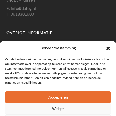
7461 JA Rijssen
E.
info@dateg.nl
T.
0618301600
OVERIGE INFORMATIE
IBAN: NL10RABO 0335 1196 46
Beheer toestemming
BIC: RABONL2U
BTW: NL002307263B78
Om de beste ervaringen te bieden, gebruiken wij technologieën zoals cookies
KVK: 73219886
om informatie over je apparaat op te slaan en/of te raadplegen. Door in te
stemmen met deze technologieën kunnen wij gegevens zoals surfgedrag of
unieke ID's op deze site verwerken. Als je geen toestemming geeft of uw
toestemming intrekt, kan dit een nadelige invloed hebben op bepaalde
functies en mogelijkheden.
KLANTENSERVICE
Leveringsvoorwaarden
Accepteren
Algemene Voorwaarden
Privacy Beleid
Weiger
Mijn Account