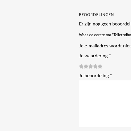
BEOORDELINGEN
Er zijn nog geen beoordel
Wees de eerste om “Toiletrolh
Je e-mailadres wordt niet
Je waardering
*
1
2
3 van
4 van de
5 van de 5
Je beoordeling
*
van
van
de 5
5 sterren
sterren
de
de 5
sterren
5
sterren
sterren