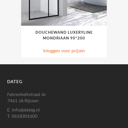
DOUCHEWAND LUXERYLINE
MONDRIAAN 90*200
Inloggen voor prijzen
DATEG
Fahrenheitstraat 6c
7461 JA Rijssen
E.
info@dateg.nl
T.
0618301600