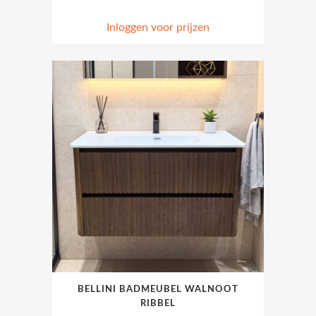
Inloggen voor prijzen
Dit
BELLINI BADMEUBEL WALNOOT
product
RIBBEL